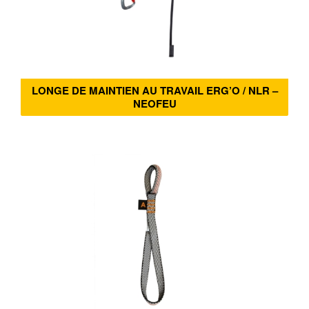
LONGE DE MAINTIEN AU TRAVAIL ERG’O / NLR –
NEOFEU