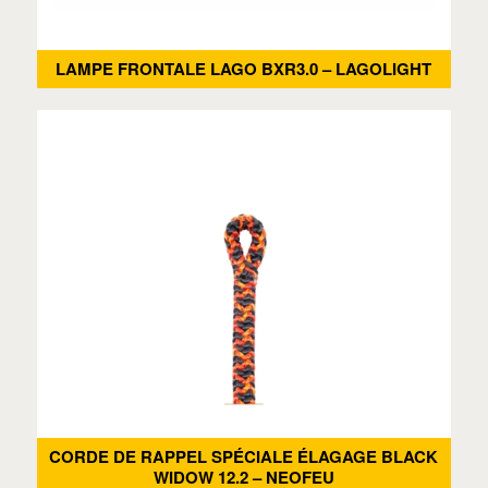
LAMPE FRONTALE LAGO BXR3.0 – LAGOLIGHT
CORDE DE RAPPEL SPÉCIALE ÉLAGAGE BLACK
WIDOW 12.2 – NEOFEU