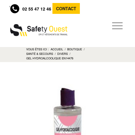
CONTACT
02 55 47 12 46
VOUS ÊTES ICI :
ACCUEIL
/
BOUTIQUE
/
SANTÉ & SECOURS
/
DIVERS
/
GEL HYDROALCOOLIQUE EN14476