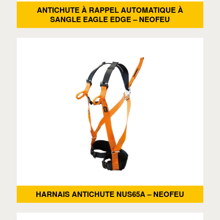
ANTICHUTE À RAPPEL AUTOMATIQUE À
SANGLE EAGLE EDGE – NEOFEU
HARNAIS ANTICHUTE NUS65A – NEOFEU