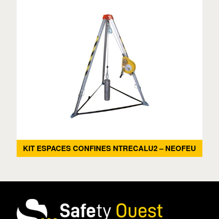
KIT ESPACES CONFINES NTRECALU2 – NEOFEU