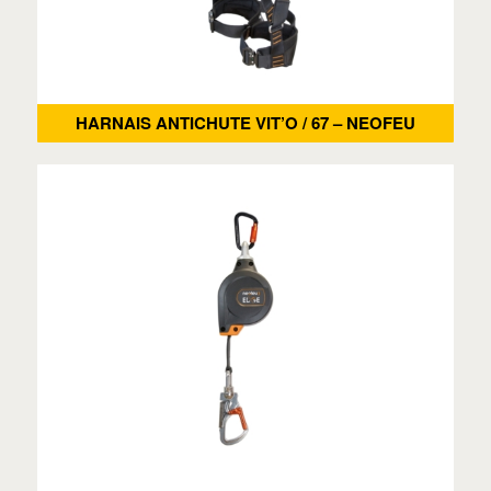
HARNAIS ANTICHUTE VIT’O / 67 – NEOFEU