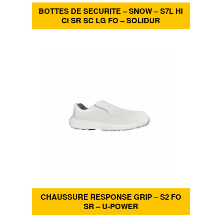
BOTTES DE SECURITE – SNOW – S7L HI
CI SR SC LG FO – SOLIDUR
CHAUSSURE RESPONSE GRIP – S2 FO
SR – U-POWER