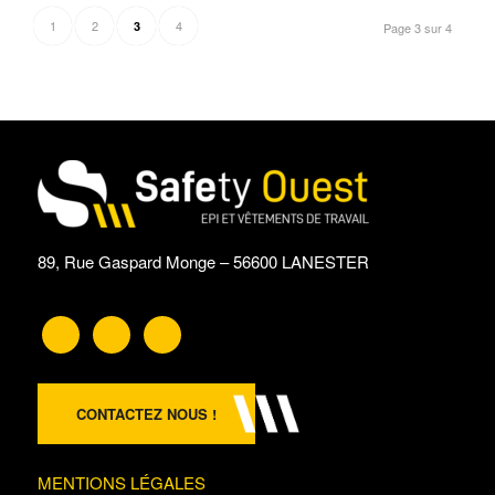
1
2
4
3
Page 3 sur 4
89, Rue Gaspard Monge – 56600 LANESTER
CONTACTEZ NOUS !
MENTIONS LÉGALES